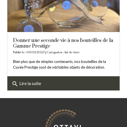
Donner une seconde vie à nos bouteilles de la
Gamme Prestige
Publié le : 03/03/2025 | Catégories :
Art de vivre
Bien plus que de simples contenants, nos bouteilles de la
Cuvée Prestige sont de véritables objets de décoration.
search
Lire la suite