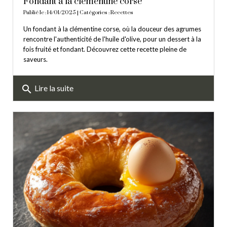
Fondant à la clémentine corse
Publié le : 14/01/2025 | Catégories :
Recettes
Un fondant à la clémentine corse, où la douceur des agrumes
rencontre l'authenticité de l'huile d'olive, pour un dessert à la
fois fruité et fondant. Découvrez cette recette pleine de
saveurs.
search
Lire la suite