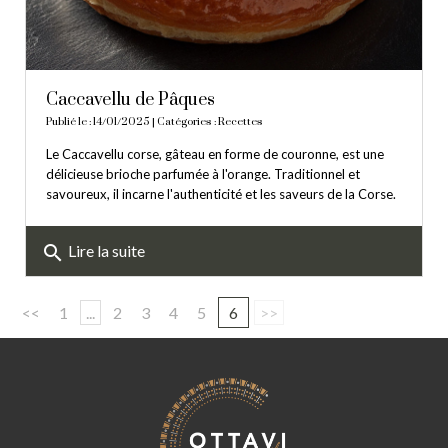
Caccavellu de Pâques
Publié le : 14/01/2025 | Catégories :
Recettes
Le Caccavellu corse, gâteau en forme de couronne, est une
délicieuse brioche parfumée à l'orange. Traditionnel et
savoureux, il incarne l'authenticité et les saveurs de la Corse.
search
Lire la suite
<<
1
...
2
3
4
5
6
>>