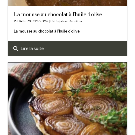
La mousse au chocolat à l'huile d'olive
Publié le : 20/02/2025 | Catégories :
Recettes
La mousse au chocolat à l'huile d'olive
search
Lire la suite