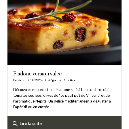
Fiadone version salée
Publié le : 14/01/2025 | Catégories :
Recettes
Découvrez ma recette du Fiadone salé à base de brocciui,
tomates séchées, olives de "Le petit pot de Vincent" et de
l’aromatique Nepita. Un délice méditerranéen à déguster à
l'apéritif ou en entrée
search
Lire la suite