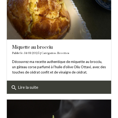
Miquette au brocciu
Publié le : 14/01/2025 | Catégories :
Recettes
Découvrez ma recette authentique de miquette au brocciu,
un gâteau corse parfumé à l'huile d'olive Oliu Ottavi, avec des
touches de cédrat confit et de vinaigre de cédrat.
search
Lire la suite