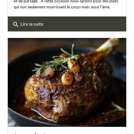
et de partage. A cette occasion nous optons pour des plats
qui non seulement nourrissent le corps mais aussi l’âme.
search
Lire la suite