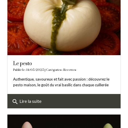
Le pesto
Publié le : 14/05/2025 | Catégories :
Recettes
Authentique, savoureux et fait avec passion : découvrez le
pesto maison, le goût du vrai basilic dans chaque cuillerée
search
Lire la suite