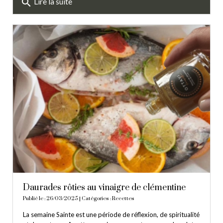
search
Lire la suite
Daurades rôties au vinaigre de clémentine
Publié le : 26/03/2025 | Catégories :
Recettes
La semaine Sainte est une période de réflexion, de spiritualité