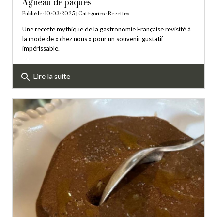
Agneau de pâques
Publié le : 10/03/2025 | Catégories :
Recettes
Une recette mythique de la gastronomie Française revisité à
la mode de « chez nous » pour un souvenir gustatif
impérissable.
search
Lire la suite