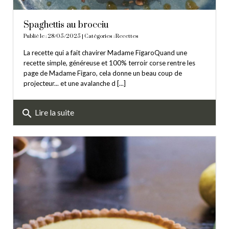
Spaghettis au brocciu
Publié le : 28/05/2025 | Catégories :
Recettes
La recette qui a fait chavirer Madame FigaroQuand une
recette simple, généreuse et 100% terroir corse rentre les
page de Madame Figaro, cela donne un beau coup de
projecteur... et une avalanche d [...]
search
Lire la suite