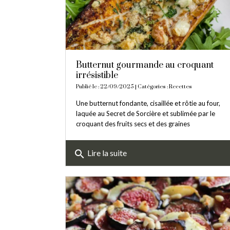
Butternut gourmande au croquant
irrésistible
Publié le : 22/09/2025 | Catégories :
Recettes
Une butternut fondante, cisaillée et rôtie au four,
laquée au Secret de Sorcière et sublimée par le
croquant des fruits secs et des graines
search
Lire la suite