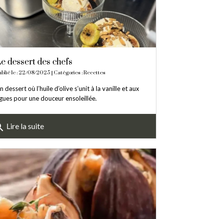
e dessert des chefs
ublié le : 22/08/2025 | Catégories :
Recettes
n dessert où l’huile d’olive s’unit à la vanille et aux
igues pour une douceur ensoleillée.
rch
Lire la suite