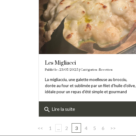
Les Migliacci
Publié le : 23/07/2025 | Catégories :
Recettes
La migliacciu, une galette moelleuse au brocciu,
dorée au four et sublimée par un filet d'huile d'olive,
idéale pour un repas d'été simple et gourmand
search
Lire la suite
<<
1
...
2
3
4
5
6
>>