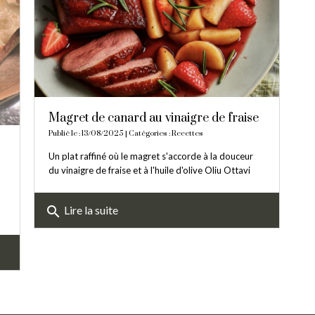
Magret de canard au vinaigre de fraise
Publié le : 13/08/2025 | Catégories :
Recettes
Un plat raffiné où le magret s'accorde à la douceur
du vinaigre de fraise et à l'huile d'olive Oliu Ottavi
search
Lire la suite