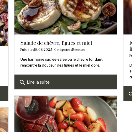
Salade de chèvre, figues et miel
F
f
Publié le : 19/08/2025 | Catégories :
Recettes
P
Une harmonie sucrée-salée où le chèvre fondant
rencontre la douceur des figues et le miel doré.
D
a
c
search
Lire la suite
sea