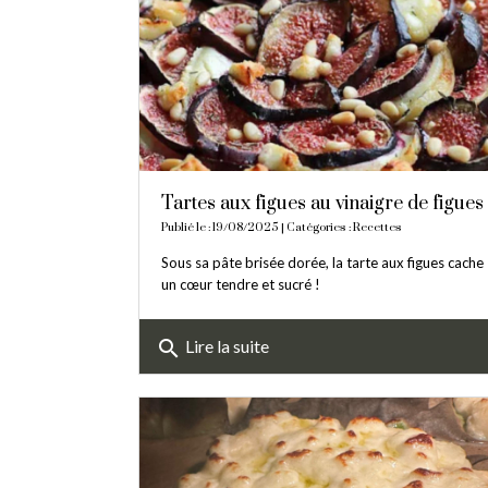
Tartes aux figues au vinaigre de figues
Publié le : 19/08/2025 | Catégories :
Recettes
Sous sa pâte brisée dorée, la tarte aux figues cache
un cœur tendre et sucré !
search
Lire la suite