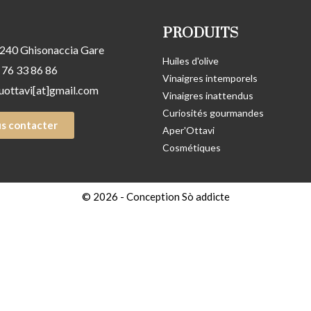
PRODUITS
240 Ghisonaccia Gare
Huiles d'olive
 76 33 86 86
Vinaigres intemporels
iuottavi[at]gmail.com
Vinaigres inattendus
Curiosités gourmandes
s contacter
Aper'Ottavi
Cosmétiques
© 2026 -
Conception Sò addicte