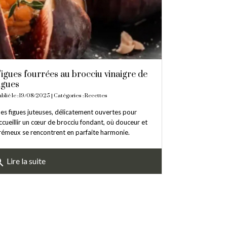
igues fourrées au brocciu vinaigre de
igues
ublié le : 19/08/2025 | Catégories :
Recettes
es figues juteuses, délicatement ouvertes pour
ccueillir un cœur de brocciu fondant, où douceur et
rémeux se rencontrent en parfaite harmonie.
rch
Lire la suite