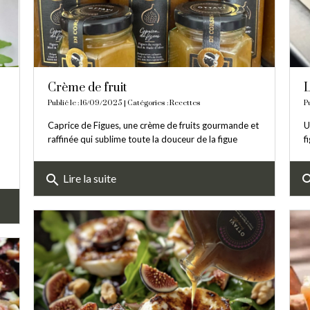
Crème de fruit
L
Publié le : 16/09/2025 | Catégories :
Recettes
P
Caprice de Figues, une crème de fruits gourmande et
U
raffinée qui sublime toute la douceur de la figue
f
search
sea
Lire la suite